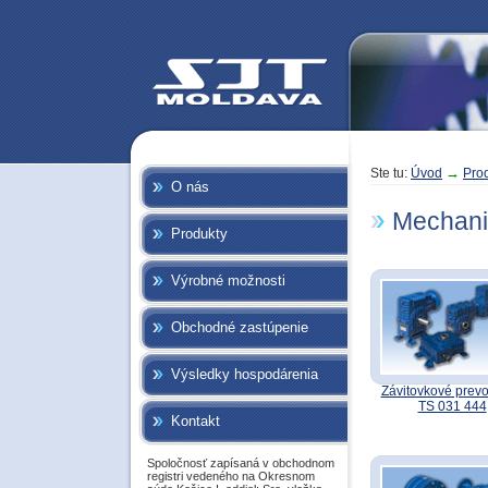
→
Ste tu:
Úvod
Pro
O nás
Mechani
Produkty
Výrobné možnosti
Obchodné zastúpenie
Výsledky hospodárenia
Závitovkové prev
TS 031 444
Kontakt
Spoločnosť zapísaná v obchodnom
registri vedeného na Okresnom