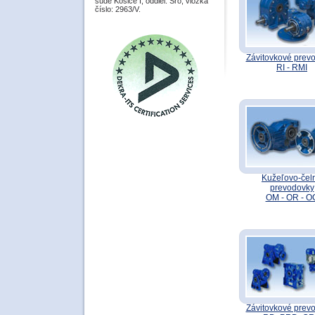
súde Košice I, oddiel: Sro, vložka
číslo: 2963/V.
Závitovkové prev
RI - RMI
Kužeľovo-čel
prevodovky
OM - OR - O
Závitovkové prev